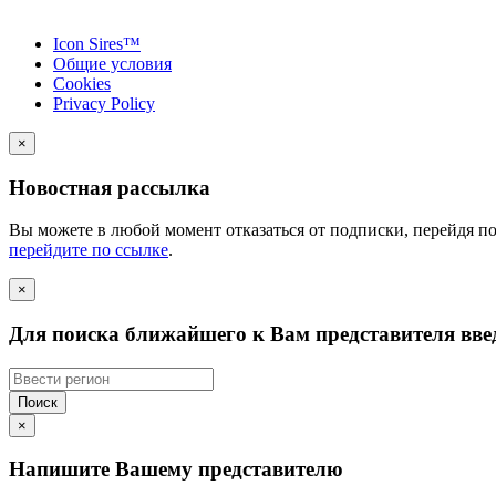
Icon Sires™
Общие условия
Cookies
Privacy Policy
×
Новостная рассылка
Вы можете в любой момент отказаться от подписки, перейдя п
перейдите по ссылке
.
×
Для поиска ближайшего к Вам представителя введ
Поиск
×
Напишите Вашему представителю