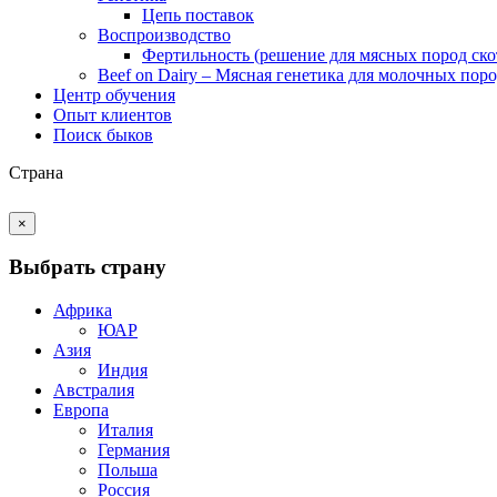
Цепь поставок
Воспроизводство
Фертильность (решение для мясных пород ско
Beef on Dairy – Мясная генетика для молочных пор
Центр обучения
Опыт клиентов
Поиск быков
Страна
×
Выбрать страну
Африка
ЮАР
Азия
Индия
Австралия
Европа
Италия
Германия
Польша
Россия