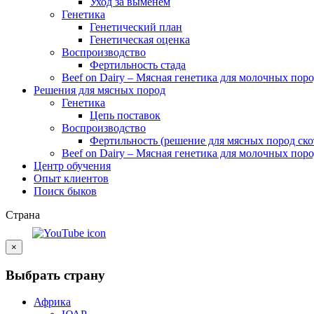
Уход за выменем
Генетика
Генетический план
Генетическая оценка
Воспроизводство
Фертильность стада
Beef on Dairy – Мясная генетика для молочных пор
Решения для мясных пород
Генетика
Цепь поставок
Воспроизводство
Фертильность (решение для мясных пород ско
Beef on Dairy – Мясная генетика для молочных пор
Центр обучения
Опыт клиентов
Поиск быков
Страна
×
Выбрать страну
Африка