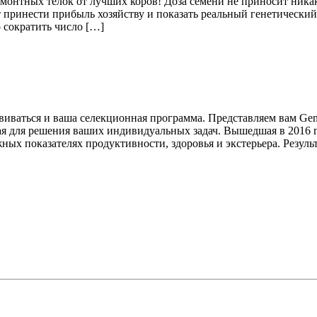
емонтных телок от лучших коров! Доза семени не приносит никак
т принести прибыль хозяйству и показать реальный генетический 
 сократить число […]
звиваться и ваша селекционная программа. Представляем вам G
ая для решения ваших индивидуальных задач. Вышедшая в 2016 
ых показателях продуктивности, здоровья и экстерьера. Результ