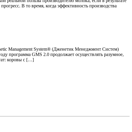
ой реальной пользы производителю молока, если в результате
прогресс. В то время, когда эффективность производства
enetic Management System® (Дженетик Менеджмент Систем)
году программа GMS 2.0 продолжает осуществлять разумное,
ат: коровы с […]