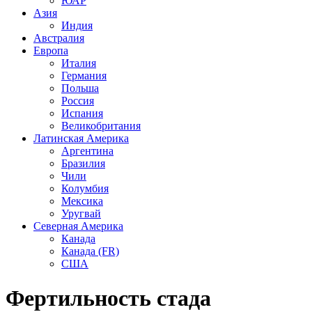
ЮАР
Азия
Индия
Австралия
Европа
Италия
Германия
Польша
Россия
Испания
Великобритания
Латинская Америка
Аргентина
Бразилия
Чили
Колумбия
Мексика
Уругвай
Северная Америка
Канада
Канада (FR)
США
Фертильность стада