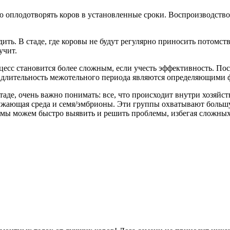
ю оплодотворять коров в установленные сроки. Воспроизводство 
ь. В стаде, где коровы не будут регулярно приносить потомство
учит.
роцесс становится более сложным, если учесть эффективность. П
и длительность межотельного периода являются определяющими 
де, очень важно понимать: все, что происходит внутри хозяйст
ужающая среда и семя/эмбрионы. Эти группы охватывают большу
 мы можем быстро выявить и решить проблемы, избегая сложных 