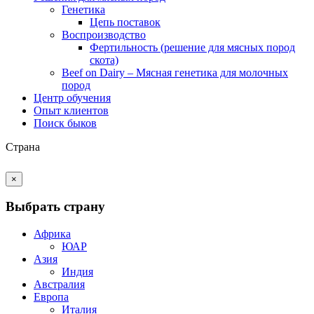
Генетика
Цепь поставок
Воспроизводство
Фертильность (решение для мясных пород
скота)
Beef on Dairy – Мясная генетика для молочных
пород
Центр обучения
Опыт клиентов
Поиск быков
Страна
×
Выбрать страну
Африка
ЮАР
Азия
Индия
Австралия
Европа
Италия