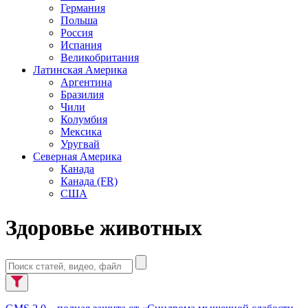
Германия
Польша
Россия
Испания
Великобритания
Латинская Америка
Аргентина
Бразилия
Чили
Колумбия
Мексика
Уругвай
Северная Америка
Канада
Канада (FR)
США
Здоровье животных