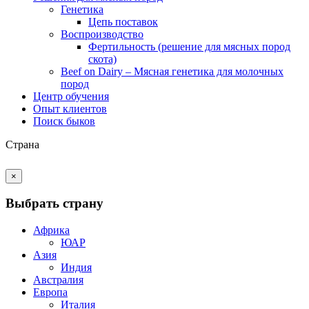
Генетика
Цепь поставок
Воспроизводство
Фертильность (решение для мясных пород
скота)
Beef on Dairy – Мясная генетика для молочных
пород
Центр обучения
Опыт клиентов
Поиск быков
Страна
×
Выбрать страну
Африка
ЮАР
Азия
Индия
Австралия
Европа
Италия