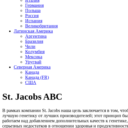
Италия
Германия
Польша
Россия
Испания
Великобритания
Латинская Америка
Аргентина
Бразилия
Чили
Колумбия
Мексика
Уругвай
Северная Америка
Канада
Канада (FR)
США
St. Jacobs ABC
В рамках компании St. Jacobs наша цель заключается в том, ч
лучшую генетику от лучших производителей; этот принцип был
работаем над добавлением дополнительных качеств к генетике,
серьезных недостатков в отношении здоровья и продуктивност