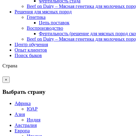
Фертильность стада
Beef on Dairy – Мясная генетика для молочных пор
Решения для мясных пород
Генетика
Цепь поставок
Воспроизводство
Фертильность (решение для мясных пород ско
Beef on Dairy – Мясная генетика для молочных пор
Центр обучения
Опыт клиентов
Поиск быков
Страна
×
Выбрать страну
Африка
ЮАР
Азия
Индия
Австралия
Европа