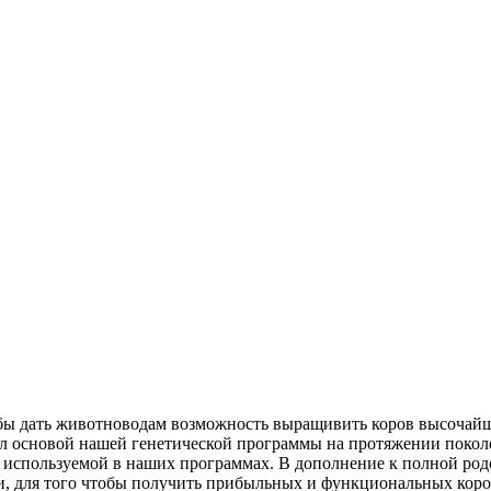
тобы дать животноводам возможность выращивить коров высочайш
 основой нашей генетической программы на протяжении поколен
 используемой в наших программах. В дополнение к полной родос
и, для того чтобы получить прибыльных и функциональных коров