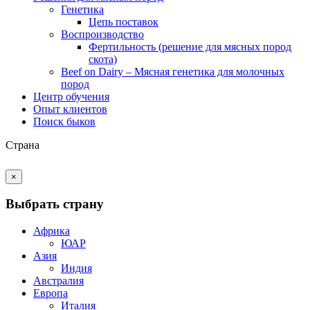
Генетика
Цепь поставок
Воспроизводство
Фертильность (решение для мясных пород
скота)
Beef on Dairy – Мясная генетика для молочных
пород
Центр обучения
Опыт клиентов
Поиск быков
Страна
×
Выбрать страну
Африка
ЮАР
Азия
Индия
Австралия
Европа
Италия