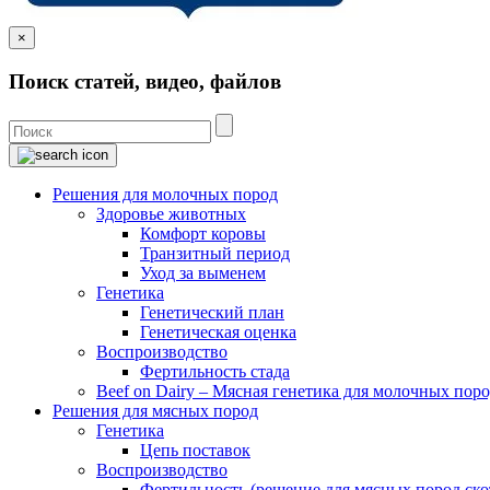
×
Поиск статей, видео, файлов
Решения для молочных пород
Здоровье животных
Комфорт коровы
Транзитный период
Уход за выменем
Генетика
Генетический план
Генетическая оценка
Воспроизводство
Фертильность стада
Beef on Dairy – Мясная генетика для молочных пор
Решения для мясных пород
Генетика
Цепь поставок
Воспроизводство
Фертильность (решение для мясных пород ско