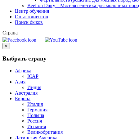
Beef on Dairy – Мясная генетика для молочных пор
Центр обучения
Опыт клиентов
Поиск быков
Страна
×
Выбрать страну
Африка
ЮАР
Азия
Индия
Австралия
Европа
Италия
Германия
Польша
Россия
Испания
Великобритания
Латинская Америка