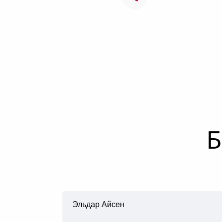
Б
Эльдар Айсен