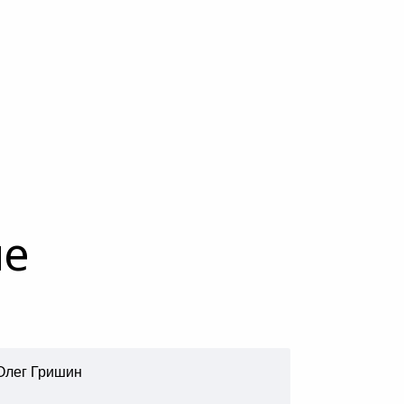
ме
Олег Гришин