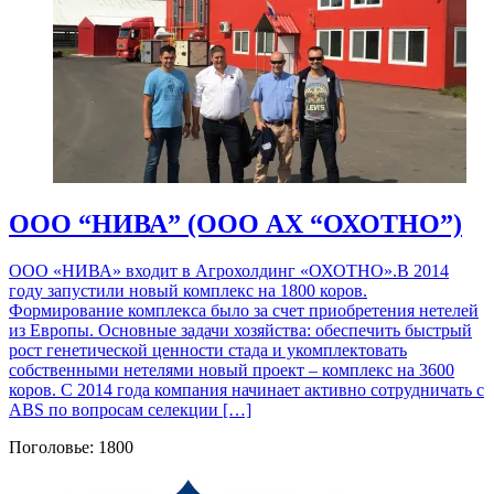
ООО “НИВА” (ООО АХ “ОХОТНО”)
ООО «НИВА» входит в Агрохолдинг «ОХОТНО».В 2014
году запустили новый комплекс на 1800 коров.
Формирование комплекса было за счет приобретения нетелей
из Европы. Основные задачи хозяйства: обеспечить быстрый
рост генетической ценности стада и укомплектовать
собственными нетелями новый проект – комплекс на 3600
коров. С 2014 года компания начинает активно сотрудничать с
ABS по вопросам селекции […]
Поголовье: 1800