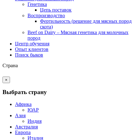
Генетика
Цепь поставок
Воспроизводство
Фертильность (решение для мясных пород
скота)
Beef on Dairy – Мясная генетика для молочных
пород
Центр обучения
Опыт клиентов
Поиск быков
Страна
×
Выбрать страну
Африка
ЮАР
Азия
Индия
Австралия
Европа
Италия