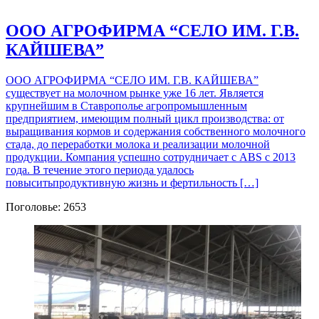
ООО АГРОФИРМА “СЕЛО ИМ. Г.В.
КАЙШЕВА”
ООО АГРОФИРМА “СЕЛО ИМ. Г.В. КАЙШЕВА”
существует на молочном рынке уже 16 лет. Является
крупнейшим в Ставрополье агропромышленным
предприятием, имеющим полный цикл производства: от
выращивания кормов и содержания собственного молочного
стада, до переработки молока и реализации молочной
продукции. Компания успешно сотрудничает с ABS с 2013
года. В течение этого периода удалось
повыситьпродуктивную жизнь и фертильность […]
Поголовье: 2653